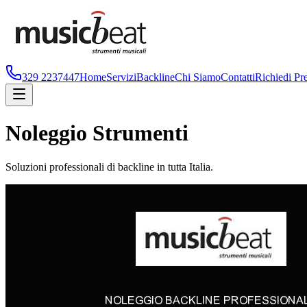
329 2237447
Home
Servizi
Backline
Chi Siamo
Contatti
Richiedi Pr
Noleggio
Strumenti
Soluzioni professionali di backline
in tutta Italia
.